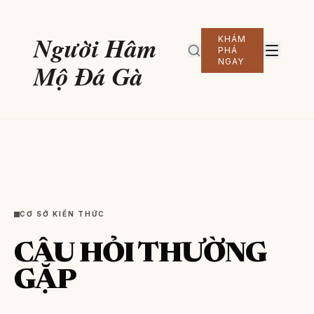
Người Hâm
KHÁM
PHÁ
NGAY
Mộ Đá Gà
CƠ SỞ KIẾN THỨC
CÂU HỎI THƯỜNG
GẶP