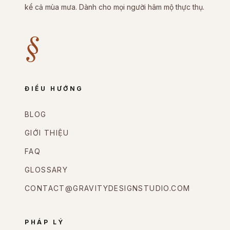
kể cả mùa mưa. Dành cho mọi người hâm mộ thực thụ.
§
ĐIỀU HƯỚNG
BLOG
GIỚI THIỆU
FAQ
GLOSSARY
CONTACT@GRAVITYDESIGNSTUDIO.COM
PHÁP LÝ