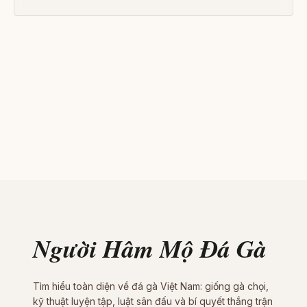
Người Hâm Mộ Đá Gà
Tìm hiểu toàn diện về đá gà Việt Nam: giống gà chọi,
kỹ thuật luyện tập, luật sân đấu và bí quyết thắng trận