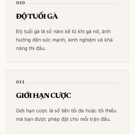
010
ĐỘ TUỔI GÀ
Độ tuổi gà là số năm kể từ khi gà nở, ảnh
hưởng đến sức mạnh, kinh nghiệm và khả
năng thi đấu.
011
GIỚI HẠN CƯỢC
Giới hạn cược là số tiền tối đa hoặc tối thiểu
mà bạn được phép đặt cho mỗi trận đấu.