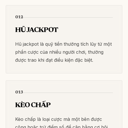
012
HŨ JACKPOT
Hũ jackpot là quỹ tiền thưởng tích lũy từ một
phần cược của nhiều người chơi, thường
được trao khi đạt điều kiện đặc biệt.
013
KÈO CHẤP
Kèo chấp là loại cược mà một bên được
cộng hoặc trừ điểm số để cân bằng cơ hội