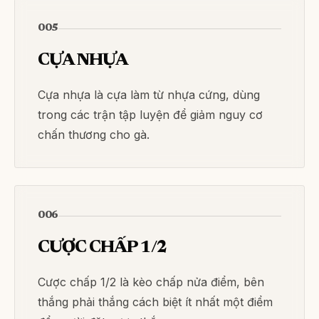
005
CỰA NHỰA
Cựa nhựa là cựa làm từ nhựa cứng, dùng
trong các trận tập luyện để giảm nguy cơ
chấn thương cho gà.
006
CƯỢC CHẤP 1/2
Cược chấp 1/2 là kèo chấp nửa điểm, bên
thắng phải thắng cách biệt ít nhất một điểm