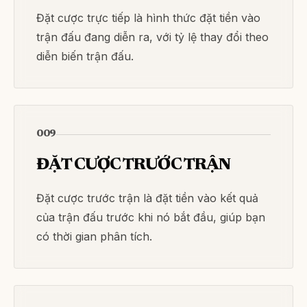
Đặt cược trực tiếp là hình thức đặt tiền vào
trận đấu đang diễn ra, với tỷ lệ thay đổi theo
diễn biến trận đấu.
009
ĐẶT CƯỢC TRƯỚC TRẬN
Đặt cược trước trận là đặt tiền vào kết quả
của trận đấu trước khi nó bắt đầu, giúp bạn
có thời gian phân tích.