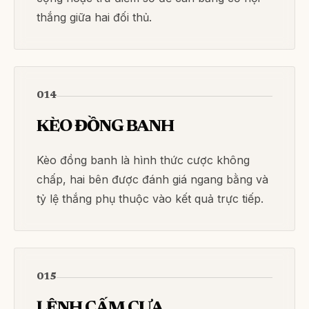
thắng giữa hai đối thủ.
014
KÈO ĐỒNG BANH
Kèo đồng banh là hình thức cược không
chấp, hai bên được đánh giá ngang bằng và
tỷ lệ thắng phụ thuộc vào kết quả trực tiếp.
015
LỆNH CẤM CỰA